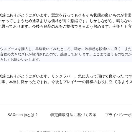
げ誠にありがとうございます。選定を行ってもそもそも状態の良いものが非常
かかってしまうため通常よりも価格が高く恐縮です。しかしながら、鳴らない
と思っております。今後も良品のみをご提供できるよう努めます。今後とも宜
ウスピースを購入し、早速吹いてみたところ、確かに吹奏感も段違い に良く、ま
音程の大きなズレが解消されたので、感激してお ります。ここまで違うものなの
ろしくお願いいたします。
げ誠にありがとうございます。リンクラバー、気に入って頂けて良かった で
の事、本当に良かったですね。今後もプレイヤーの皆様のお役に立 てるよう
SAXmen.jpとは？
特定商取引法に基づく表示
プライバシーポ