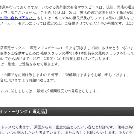
作業を行っておりますが、いわゆる海外製の有名マウスピースは、現状、弊店の選
く申し訳ございません。 ご予約頂ければ、次回、弊店の選定基準を満たす商品が
お問い合わせ下さい。
もしくは、各モデルの優良品及びリフェイス品のご購入をご
メーカー、モデルによっては選定の上、ご提供させていただく事が可能です。上記
店選定サックス、 選定マウスピースのご注文を頂きまして誠にありがとうございま
個体をご提供するために 熟練スタッフの手で1本1本出荷前の最終チェックを行って
頂いてから納品まで、現在、1週間～1か月程度お待ち頂いております。
には、別途、ご連絡をさせて頂きます。
ィの商品をお届け致しますので 何卒、ご理解頂けますようお願い申し上げます。
合せ頂けますようお願い致します。
ォンに関しましては、 最短で2週間程度での発送となります。
er（オットーリンク）選定品】
ストレスなく出ます。 周囲からも、密度の詰まったいい音だと好評です。 価格は
★も、いつか購入したいと考えています。 またよろしくお願いいたします。ありがと