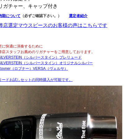
リガチャー、キャップ付き
納期について
（必ずご確認下さい。）
選定者紹介
弊店選定マウスピースのお客様の声はこちらです
更に快適に演奏するために
弊店スタッフお薦めのリガチャーをご用意しております。
SILVERSTEIN（シルバースタイン）プレリュード
SILVERSTEIN（シルバースタイン）オリジナルシルバー
Rovner（ロブナー）VERSA（ヴェルサ）
リードお試しセットの同時購入が可能です。