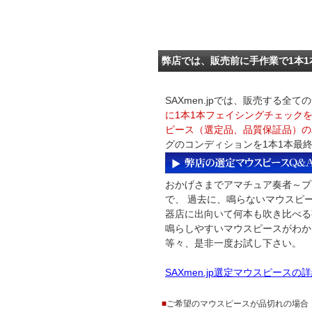
弊店では、販売前に手作業で1本
SAXmen.jpでは、販売する
に1本1本フェイシングチェック
ピース（選定品、品質保証品）の
グのコンディションを1本1本最
おかげさまでアマチュア奏者～プ
で、 過去に、鳴らないマウスピ
器店に出向いて何本も吹き比べる
鳴らしやすいマウスピースがわか
等々、是非一度お試し下さい。
SAXmen.jp選定マウスピースの
■
ご希望のマウスピースが品切れの場合