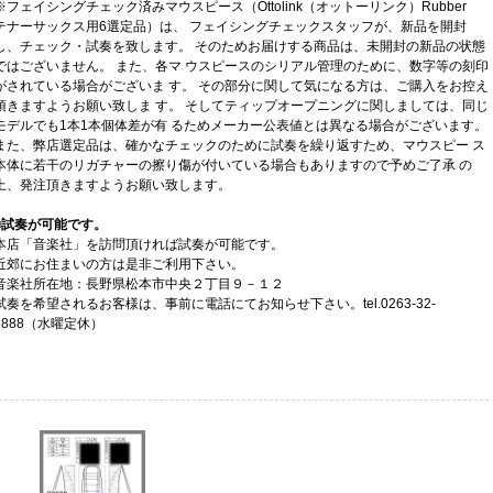
※フェイシングチェック済みマウスピース（Ottolink（オットーリンク）Rubber
テナーサックス用6選定品）は、 フェイシングチェックスタッフが、新品を開封
し、チェック・試奏を致します。 そのためお届けする商品は、未開封の新品の状態
ではございません。 また、各マ ウスピースのシリアル管理のために、数字等の刻印
がされている場合がございま す。 その部分に関して気になる方は、ご購入をお控え
頂きますようお願い致しま す。 そしてティップオープニングに関しましては、同じ
モデルでも1本1本個体差が有 るためメーカー公表値とは異なる場合がございます。
また、弊店選定品は、確かなチェックのために試奏を繰り返すため、マウスピー ス
本体に若干のリガチャーの擦り傷が付いている場合もありますので予めご了承 の
上、発注頂きますようお願い致します。
■試奏が可能です。
本店「音楽社」を訪問頂ければ試奏が可能です。
近郊にお住まいの方は是非ご利用下さい。
音楽社所在地：長野県松本市中央２丁目９－１２
試奏を希望されるお客様は、事前に電話にてお知らせ下さい。tel.0263-32-
9888（水曜定休）