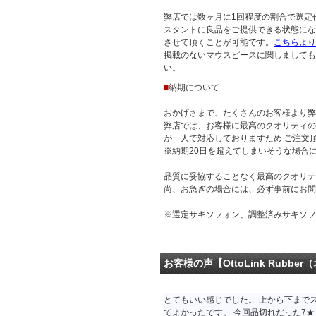
弊店では数ヶ月に1回程度の割合で選定
スタントに良品をご提供できる状態にな
させて頂くことが可能です。
こちらより
掲載のないマウスピースに関しましても
い。
■
納期について
おかげさまで、たくさんのお客様より弊
弊店では、お客様に最高のクオリティの
が一人で対応しておりますため ご注文
※納期20日を超えてしまいそうな場合
品質に妥協することなく最高のクオリテ
尚、お急ぎの場合には、必ず事前にお問
※選定サキソフォン、調整済みサキソフ
お客様の声【OttoLink Rubb
とてもいい感じでした。 上から下まで
てよかったです。 今回品切れだった7