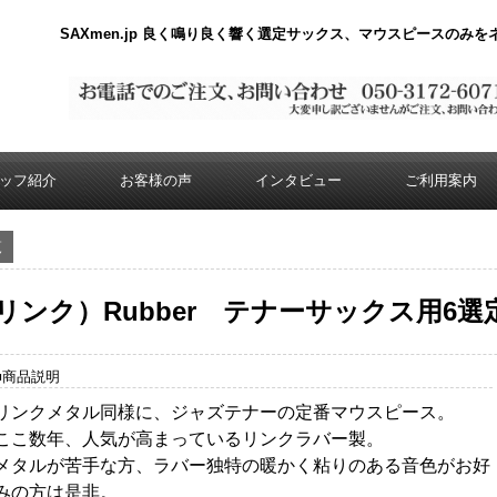
SAXmen.jp 良く鳴り良く響く選定サックス、マウスピースのみ
ッフ紹介
お客様の声
インタビュー
ご利用案内
覧
トーリンク）Rubber テナーサックス用6選
■商品説明
リンクメタル同様に、ジャズテナーの定番マウスピース。
ここ数年、人気が高まっているリンクラバー製。
メタルが苦手な方、ラバー独特の暖かく粘りのある音色がお好
みの方は是非。